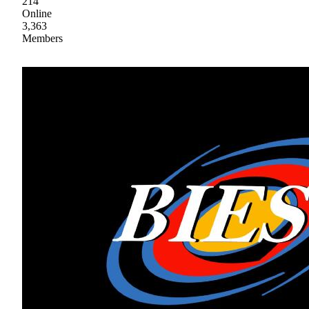
214
Online
3,363
Members