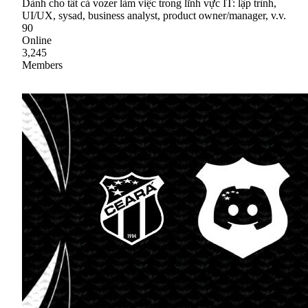
Dành cho tất cả vozer làm việc trong lĩnh vực IT: lập trình,
UI/UX, sysad, business analyst, product owner/manager, v.v.
90
Online
3,245
Members