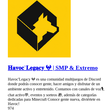
𝐇𝐚𝐯𝐨𝐜`𝐋𝐞𝐠𝐚𝐜𝐲 𖤍 | SMP & Extremo
Havoc'Legacy 𖤍 es una comunidad multijuegos de Discord
donde podrás conocer gente, hacer amigos y disfrutar de un
ambiente activo y entretenido. Contamos con canales de voz🎙,
chat activo💬, eventos y sorteos 🎁, además de categorías
dedicadas para Minecraft Conoce gente nueva, diviértete en
Havoc!
974