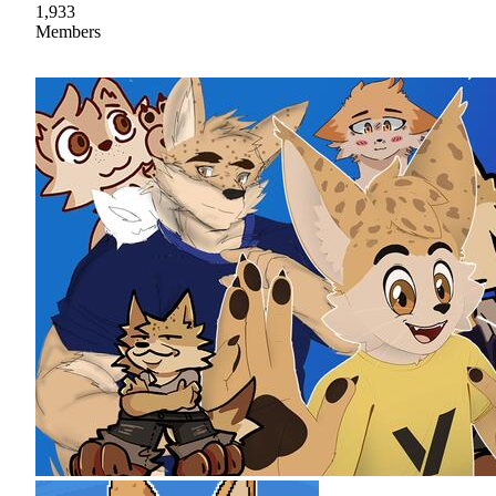
1,933
Members