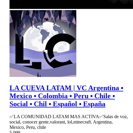
LA CUEVA LATAM | VC Argentina •
Mexico • Colombia • Peru • Chile •
Social • Chil • Español • España
✅LA COMUNIDAD LATAM MAS ACTIVA✅Salas de voz,
social, conocer gente,valorant, lol,minecraft. Argentina,
Mexico, Peru, chile
5,099