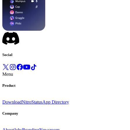
Social
Menu
Product
Download
Nitro
Status
App Directory
Company
About
Jobs
Branding
Newsroom