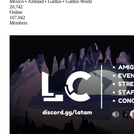
Mexico • Amistad • Gatitos • Gatitos World
20,742
Online
107,942
Members