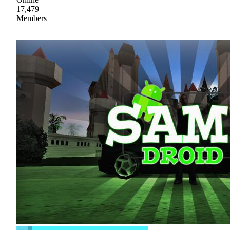
17,479
Members