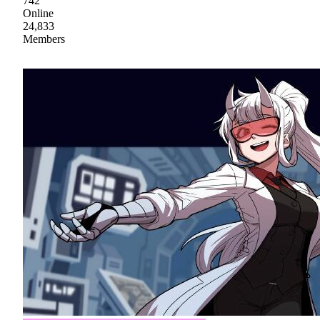
742
Online
24,833
Members