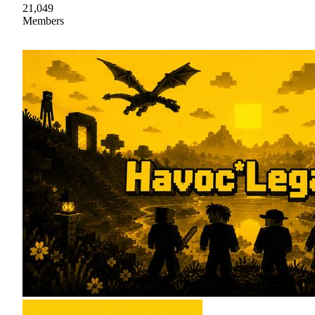
21,049
Members