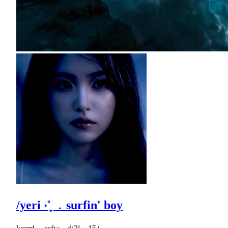
/yeri ‧˚֪֪֪ ﹒surfin' boy