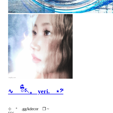
∿ ྀིྀ🪡₊ yeri. ⋆𝄢
⊹ ⁺ .gg/kdecor ❒ ~