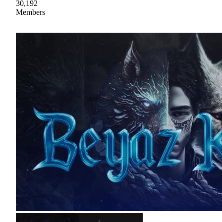
30,192
Members