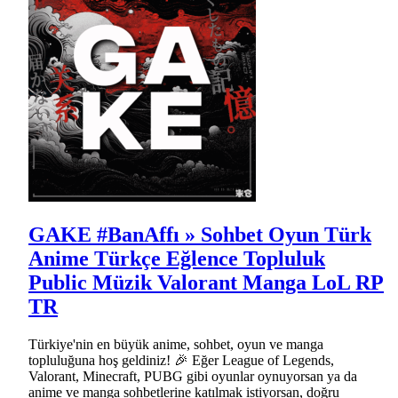
GAKE #BanAffı » Sohbet Oyun Türk
Anime Türkçe Eğlence Topluluk
Public Müzik Valorant Manga LoL RP
TR
Türkiye'nin en büyük anime, sohbet, oyun ve manga
topluluğuna hoş geldiniz! 🎉 Eğer League of Legends,
Valorant, Minecraft, PUBG gibi oyunlar oynuyorsan ya da
anime ve manga sohbetlerine katılmak istiyorsan, doğru