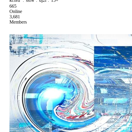
kcord ﹒ssfw﹒dj2l﹒15+
665
Online
3,681
Members