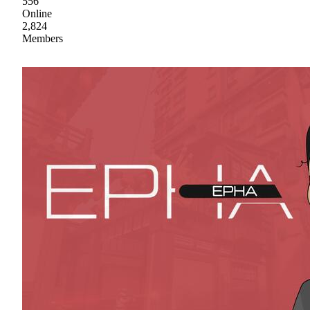
556
Online
2,824
Members