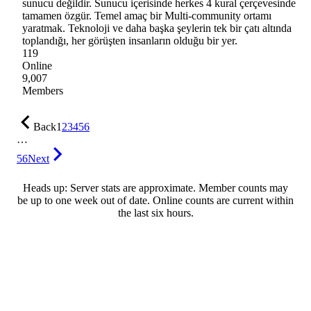
sunucu değildir. Sunucu içerisinde herkes 4 kural çerçevesinde
tamamen özgür. Temel amaç bir Multi-community ortamı
yaratmak. Teknoloji ve daha başka şeylerin tek bir çatı altında
toplandığı, her görüşten insanların olduğu bir yer.
119
Online
9,007
Members
Back
1
2
3
4
5
6
…
56
Next
Heads up: Server stats are approximate. Member counts may
be up to one week out of date. Online counts are current within
the last six hours.