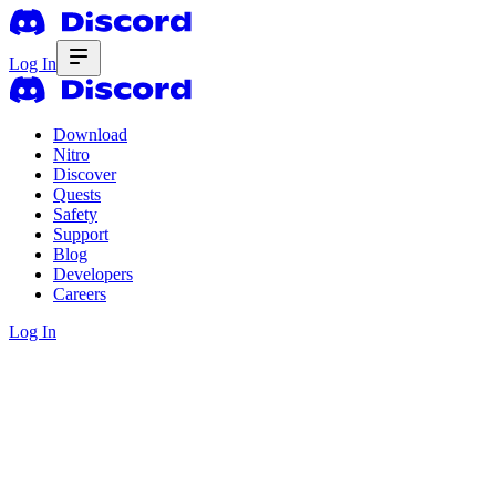
Log In
Download
Nitro
Discover
Quests
Safety
Support
Blog
Developers
Careers
Log In