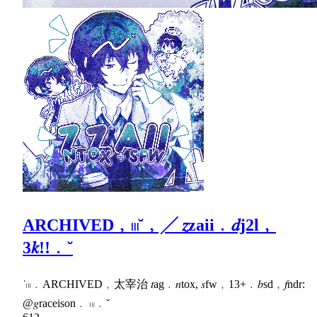
ARCHIVED﹐𓏼˘﹐╱ 𝑧zaii﹒𝑑j2l﹐
3𝑘!!﹒˘
˙𓏼﹒ARCHIVED﹐太宰治 𝑡ag﹒𝑛tox, 𝑠fw﹐13+﹒𝑏sd﹐𝑓ndr:
@𝑔raceison﹒ 𓏼﹒˘