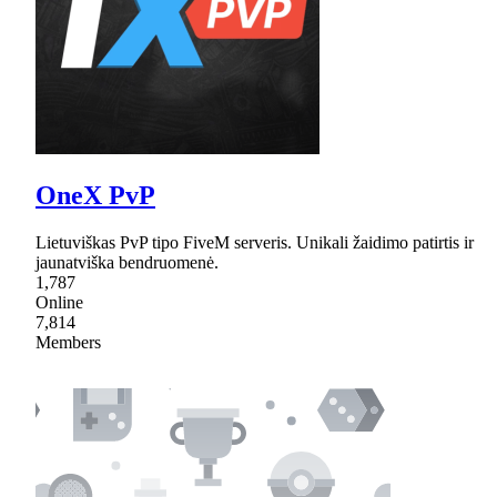
OneX PvP
Lietuviškas PvP tipo FiveM serveris. Unikali žaidimo patirtis ir
jaunatviška bendruomenė.
1,787
Online
7,814
Members