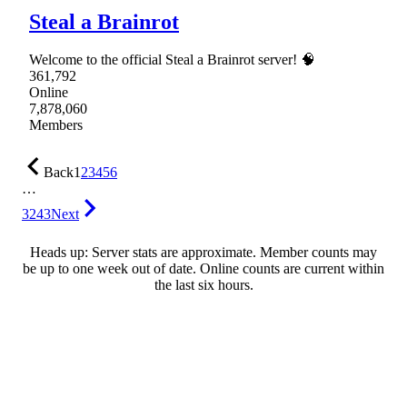
Steal a Brainrot
Welcome to the official Steal a Brainrot server! 🧠
361,792
Online
7,878,060
Members
Back
1
2
3
4
5
6
…
3243
Next
Heads up: Server stats are approximate. Member counts may
be up to one week out of date. Online counts are current within
the last six hours.