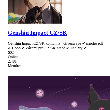
Genshin Impact CZ/SK
Genshin Impact CZ/SK komunita - Giveawaye ✔ mnoho rolí
✔ Coop ✔ Zázemí pro CZ/SK hráče ✔ Jiné hry ✔
602
Online
2,481
Members