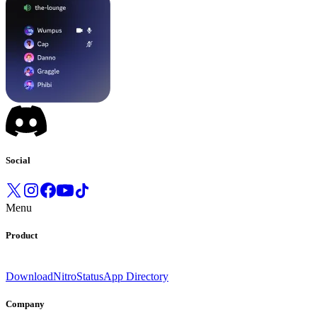
Social
Menu
Product
Download
Nitro
Status
App Directory
Company