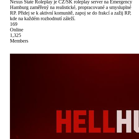
Nexus State Roleplay je CZ/SK roleplay server na Emergency
Hamburg zaměřený na realistické, propracované a smysluplné
RP. Přidej se k aktivní komunitě, zapoj se do frakcí a zažij RP,
kde na každém rozhodnutí záleží.
169
Online
1,325
Members