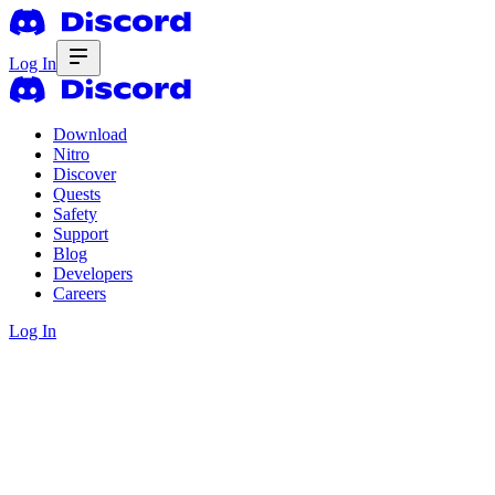
Log In
Download
Nitro
Discover
Quests
Safety
Support
Blog
Developers
Careers
Log In