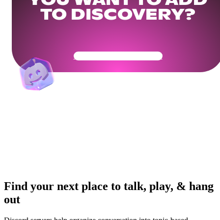
YOU WANT TO ADD
TO DISCOVERY?
Get Your Community Ready
Find your next place to talk, play, & hang
out