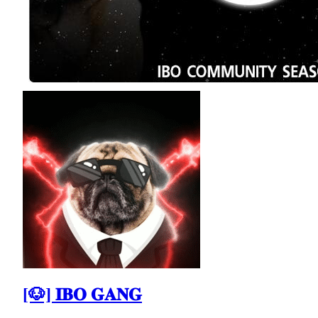
[🐶] 𝐈𝐁𝐎 𝐆𝐀𝐍𝐆