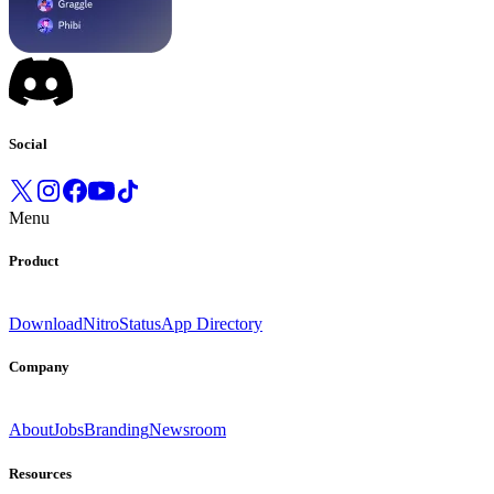
Social
Menu
Product
Download
Nitro
Status
App Directory
Company
About
Jobs
Branding
Newsroom
Resources