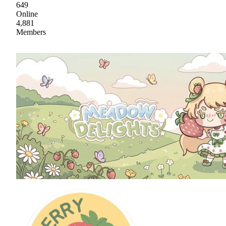
649
Online
4,881
Members