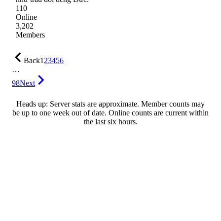
110
Online
3,202
Members
Back
1
2
3
4
5
6
…
98
Next
Heads up: Server stats are approximate. Member counts may
be up to one week out of date. Online counts are current within
the last six hours.