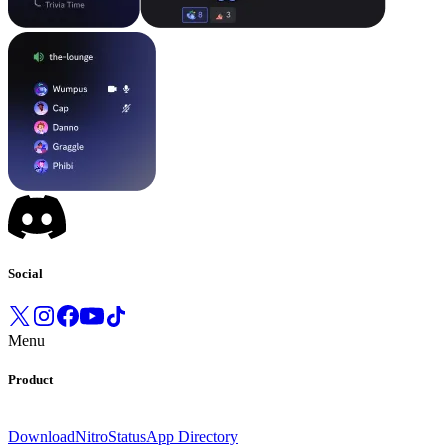
Social
Menu
Product
Download
Nitro
Status
App Directory