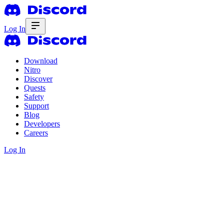
Log In
Download
Nitro
Discover
Quests
Safety
Support
Blog
Developers
Careers
Log In