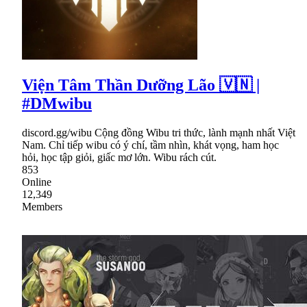
Viện Tâm Thần Dưỡng Lão 🇻🇳 |
#DMwibu
discord.gg/wibu Cộng đồng Wibu tri thức, lành mạnh nhất Việt
Nam. Chỉ tiếp wibu có ý chí, tầm nhìn, khát vọng, ham học
hỏi, học tập giỏi, giấc mơ lớn. Wibu rách cút.
853
Online
12,349
Members