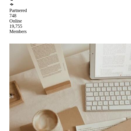
Partnered
748
Online
19,755
Members