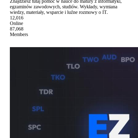
Znajdziesz tutaj pomoc w nauce do matury z informatyki,
egzaminów zawodowych, studiów. Wykłady, wymiana
wiedzy, materiały, wsparcie i luźne rozmowy o IT.
12,016
Online
87,068
Members