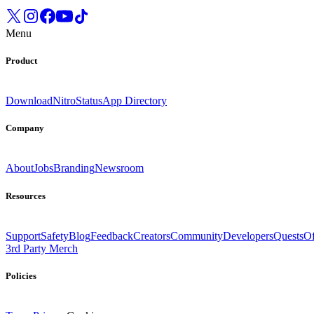
Menu
Product
Download
Nitro
Status
App Directory
Company
About
Jobs
Branding
Newsroom
Resources
Support
Safety
Blog
Feedback
Creators
Community
Developers
Quests
Of
3rd Party Merch
Policies