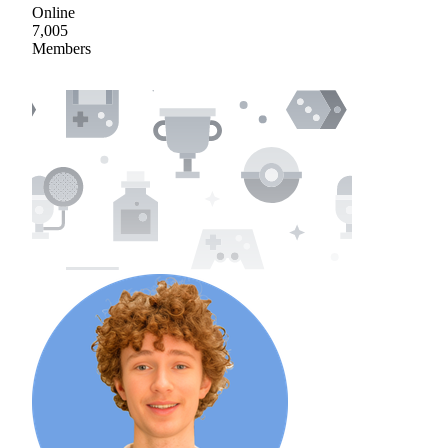
Online
7,005
Members