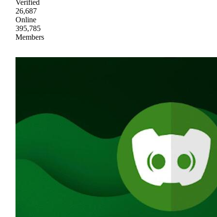
Verified
26,687
Online
395,785
Members