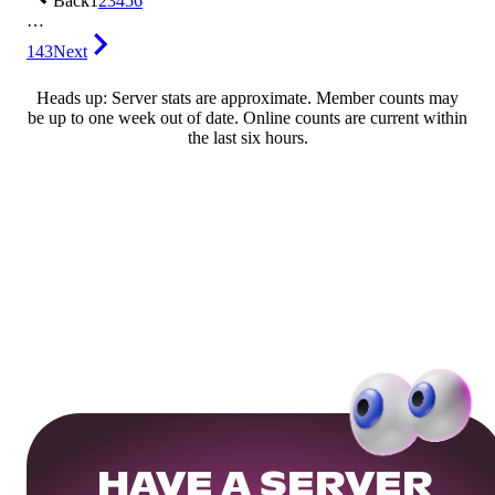
Back
1
2
3
4
5
6
…
143
Next
Heads up: Server stats are approximate. Member counts may
be up to one week out of date. Online counts are current within
the last six hours.
HAVE A SERVER