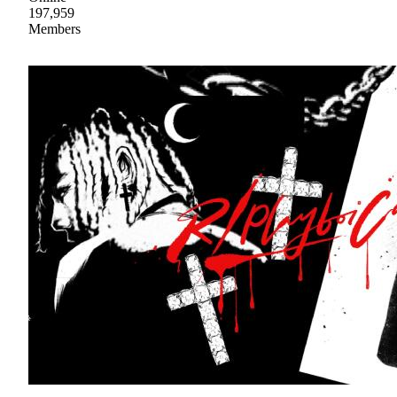
197,959
Members