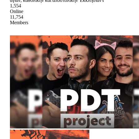
ἁγίαν, καθολικὴν καὶ ἀποστολικὴν Ἐκκλησίαν☦
1,554
Online
11,754
Members