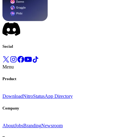
Social
Menu
Product
Download
Nitro
Status
App Directory
Company
About
Jobs
Branding
Newsroom