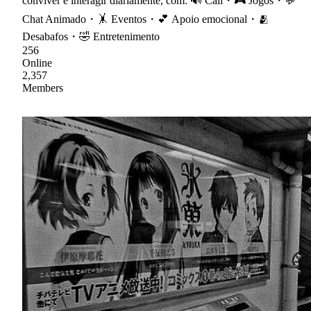
conviver e interagir diariamente, com: 🔊 Call・🎮 Jogos・💬
Chat Animado・🤸 Eventos・💕 Apoio emocional・🫂
Desabafos・🤣 Entretenimento
256
Online
2,357
Members