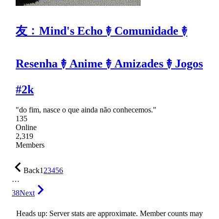
友﹕Mind's Echo ࿈ Comunidade ࿈
Resenha ࿈ Anime ࿈ Amizades ࿈ Jogos
#2k
"do fim, nasce o que ainda não conhecemos."
135
Online
2,319
Members
Back
1
2
3
4
5
6
…
38
Next
Heads up: Server stats are approximate. Member counts may