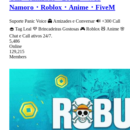
Namoro・Roblox・Anime・FiveM
Suporte Panic Voice 👻 Amizades e Conversar 🔊 +300 Call
🧁 Tag Leal 💜 Brincadeiras Gostosas 🎮 Roblox 🧸 Anime 🌸
Chat e Call ativos 24/7.
5,486
Online
129,215
Members