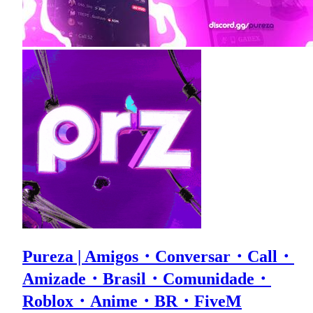
Pureza | Amigos・Conversar・Call・
Amizade・Brasil・Comunidade・
Roblox・Anime・BR・FiveM