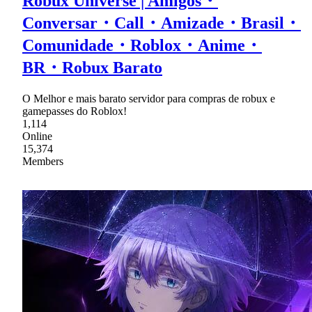
Robux Universe | Amigos・
Conversar・Call・Amizade・Brasil・
Comunidade・Roblox・Anime・
BR・Robux Barato
O Melhor e mais barato servidor para compras de robux e
gamepasses do Roblox!
1,114
Online
15,374
Members