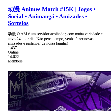
动漫 Animes Match #15K | Jogos •
Social • Animangá • Amizades •
Sorteios
动漫 O AM é um servidor acolhedor, com muita variedade e
ativo 24h por dia. Não perca tempo, venha fazer novas
amizades e participar de nossa família!
1,437
Online
14,622
Members