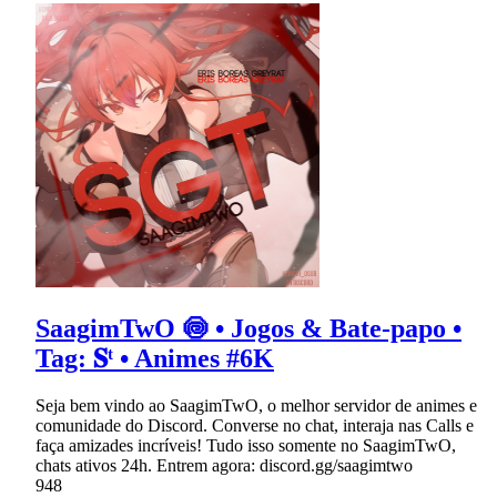
SaagimTwO 🍥 • Jogos & Bate-papo •
Tag: 𝐒ᵗ • Animes #6K
Seja bem vindo ao SaagimTwO, o melhor servidor de animes e
comunidade do Discord. Converse no chat, interaja nas Calls e
faça amizades incríveis! Tudo isso somente no SaagimTwO,
chats ativos 24h. Entrem agora: discord.gg/saagimtwo
948