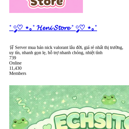
˚ ༘♡ ⋆｡˚ 𝓗𝓮𝓷𝓲 𝓢𝓽𝓸𝓻𝓮 ˚ ༘♡ ⋆｡˚
🛒 Server mua bán nick valorant lâu đời, giá rẻ nhất thị trường,
uy tín, nhanh gọn lẹ, hỗ trợ nhanh chóng, nhiệt tình
739
Online
11,430
Members