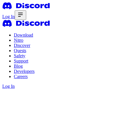
Log In
Download
Nitro
Discover
Quests
Safety
Support
Blog
Developers
Careers
Log In