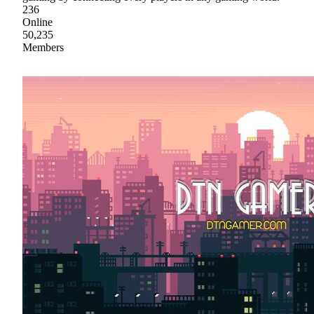
236
Online
50,235
Members