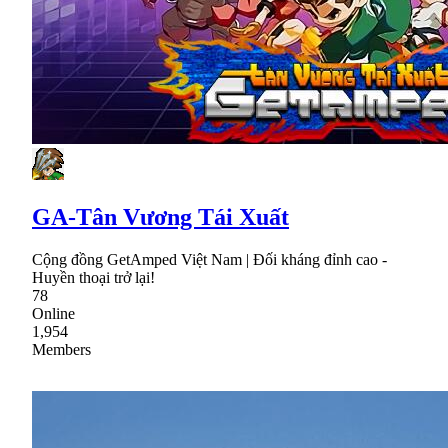
GA-Tân Vương Tái Xuất
Cộng đồng GetAmped Việt Nam | Đối kháng đỉnh cao -
Huyền thoại trở lại!
78
Online
1,954
Members