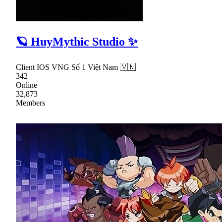
🪐 HuyMythic Studio ✨
Client IOS VNG Số 1 Việt Nam 🇻🇳
342
Online
32,873
Members