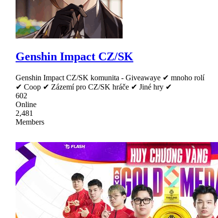
Genshin Impact CZ/SK
Genshin Impact CZ/SK komunita - Giveawaye ✔ mnoho rolí
✔ Coop ✔ Zázemí pro CZ/SK hráče ✔ Jiné hry ✔
602
Online
2,481
Members