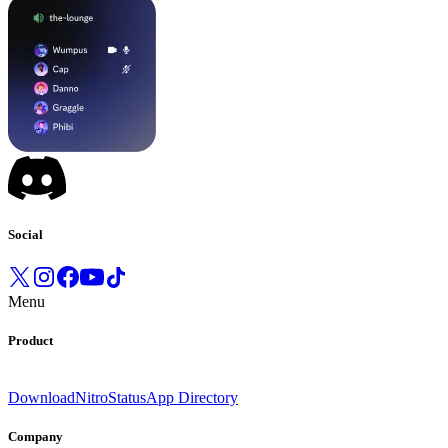
Social
Menu
Product
Download
Nitro
Status
App Directory
Company