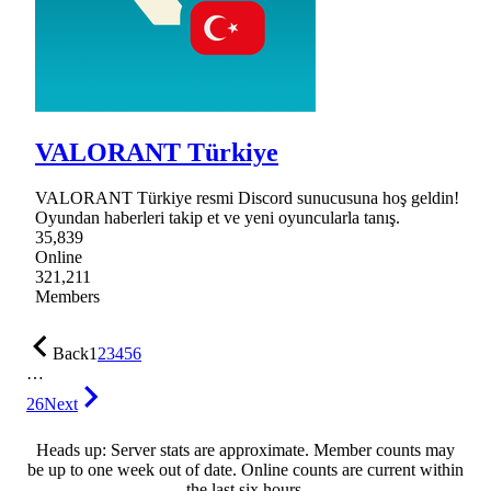
VALORANT Türkiye
VALORANT Türkiye resmi Discord sunucusuna hoş geldin!
Oyundan haberleri takip et ve yeni oyuncularla tanış.
35,839
Online
321,211
Members
Back
1
2
3
4
5
6
…
26
Next
Heads up: Server stats are approximate. Member counts may
be up to one week out of date. Online counts are current within
the last six hours.