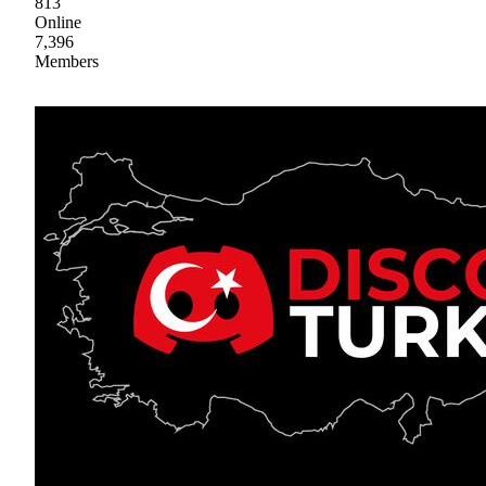
813
Online
7,396
Members