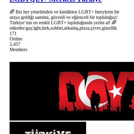
🌈 Biz her yönelimden ve kimlikten LGBT+ bireylerin bir
araya geldiği samimi, güvenli ve eğlenceli bir topluluğuz!
Türkiye’nin en renkli LGBT+ topluluğunda yerini al! 🌈
etiketler:gay,lgbt,türk,sohbet,arkadaş,pizza,çevre,güzellik
171
Online
2,457
Members