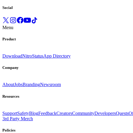
Social
Menu
Product
Download
Nitro
Status
App Directory
Company
About
Jobs
Branding
Newsroom
Resources
Support
Safety
Blog
Feedback
Creators
Community
Developers
Quests
Of
3rd Party Merch
Policies