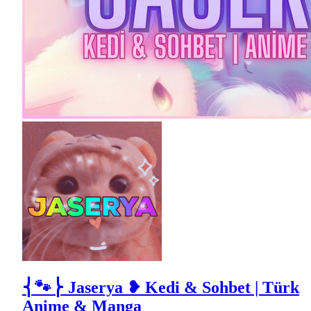
⎨🐾⎬ Jaserya ❥ Kedi & Sohbet | Türk
Anime & Manga