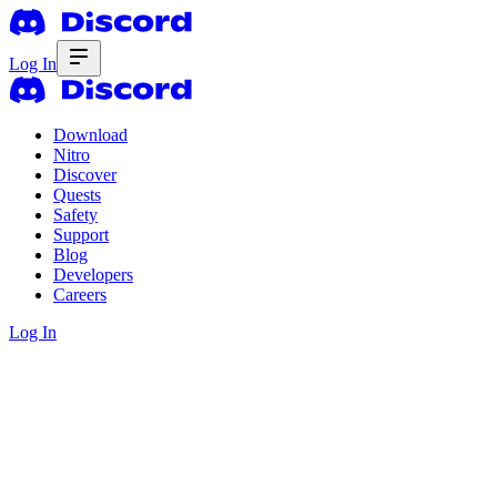
Log In
Download
Nitro
Discover
Quests
Safety
Support
Blog
Developers
Careers
Log In