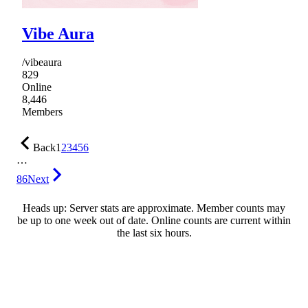
Vibe Aura
/vibeaura
829
Online
8,446
Members
Back
1
2
3
4
5
6
…
86
Next
Heads up: Server stats are approximate. Member counts may
be up to one week out of date. Online counts are current within
the last six hours.