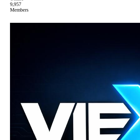
9,957
Members