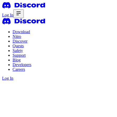
Log In
Download
Nitro
Discover
Quests
Safety
Support
Blog
Developers
Careers
Log In