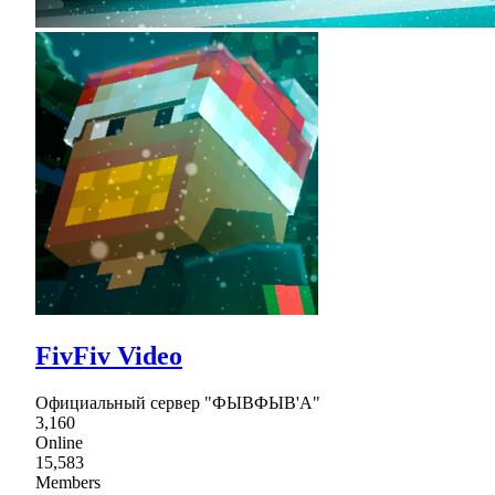
FivFiv Video
Официальный сервер "ФЫВФЫВ'А"
3,160
Online
15,583
Members