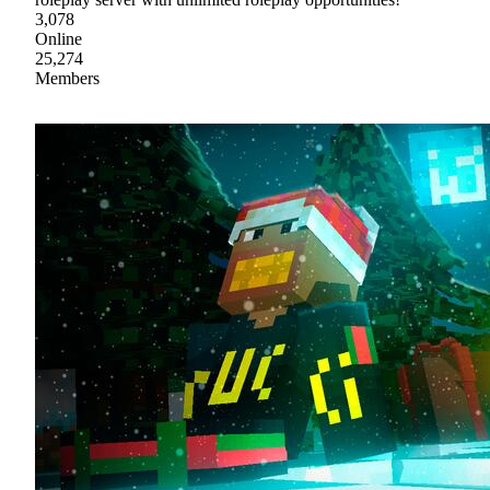
3,078
Online
25,274
Members