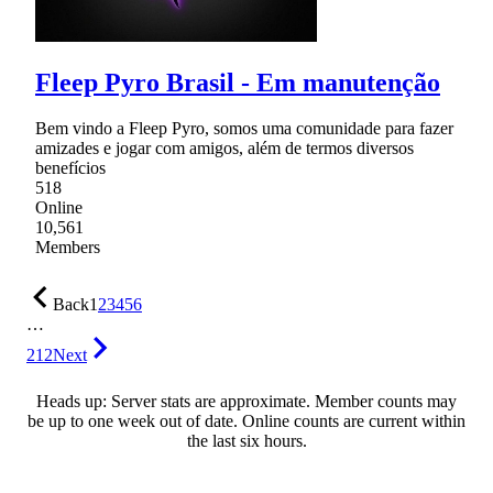
Fleep Pyro Brasil - Em manutenção
Bem vindo a Fleep Pyro, somos uma comunidade para fazer
amizades e jogar com amigos, além de termos diversos
benefícios
518
Online
10,561
Members
Back
1
2
3
4
5
6
…
212
Next
Heads up: Server stats are approximate. Member counts may
be up to one week out of date. Online counts are current within
the last six hours.