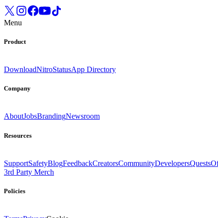
Menu
Product
Download
Nitro
Status
App Directory
Company
About
Jobs
Branding
Newsroom
Resources
Support
Safety
Blog
Feedback
Creators
Community
Developers
Quests
Of
3rd Party Merch
Policies