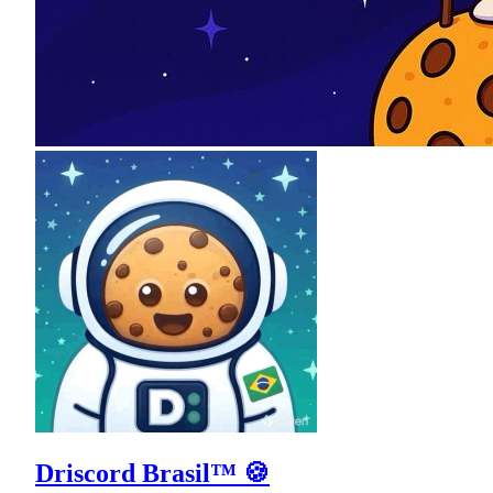
Driscord Brasil™ 🍪