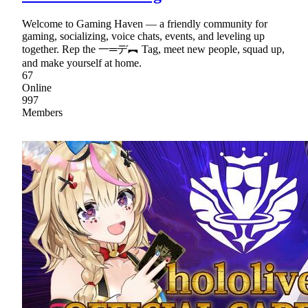
Welcome to Gaming Haven — a friendly community for
gaming, socializing, voice chats, events, and leveling up
together. Rep the 一═デ︻ Tag, meet new people, squad up,
and make yourself at home.
67
Online
997
Members