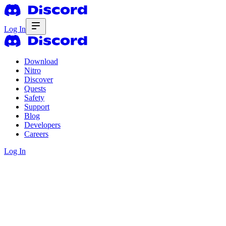
Log In
Download
Nitro
Discover
Quests
Safety
Support
Blog
Developers
Careers
Log In