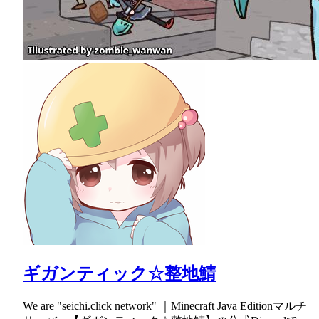
ギガンティック☆整地鯖
We are "seichi.click network" ｜Minecraft Java Editionマルチ