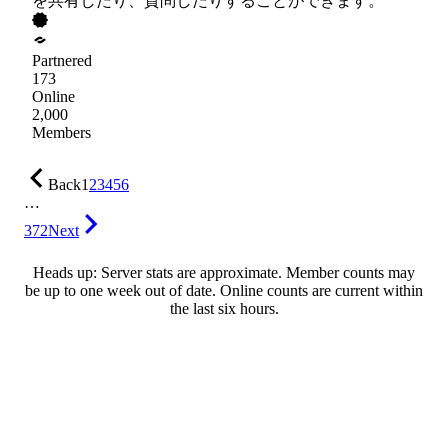
を共有したり、質問したりすることができます。
Partnered
173
Online
2,000
Members
Back
1
2
3
4
5
6
…
372
Next
Heads up: Server stats are approximate. Member counts may
be up to one week out of date. Online counts are current within
the last six hours.