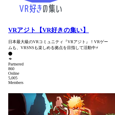
VRアジト【VR好きの集い】
日本最大級のVRコミュニティ『VRアジト』！VRゲー
ムも、VRSNSも楽しめる拠点を目指して活動中⚡
Partnered
860
Online
5,005
Members