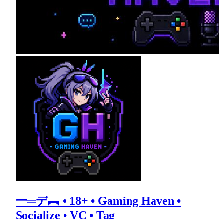
一═デ︻ • 18+ • Gaming Haven •
Socialize • VC • Tag