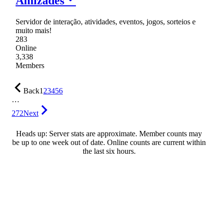
Amizades・
Servidor de interação, atividades, eventos, jogos, sorteios e
muito mais!
283
Online
3,338
Members
Back
1
2
3
4
5
6
…
272
Next
Heads up: Server stats are approximate. Member counts may
be up to one week out of date. Online counts are current within
the last six hours.