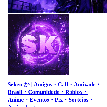
Seken か | Amigos・Call・Amizade・
Brasil・Comunidade・Roblox・
Anime・Eventos・Pix・Sorteios・