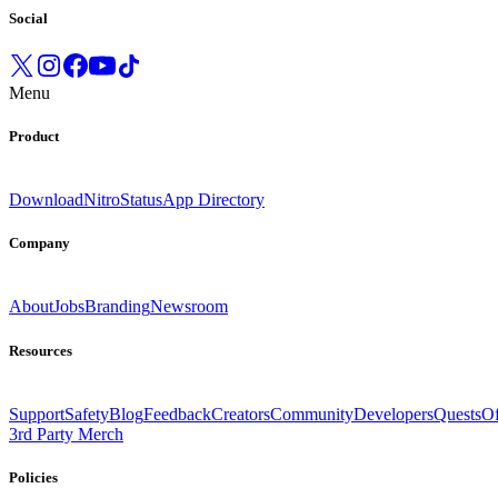
Social
Menu
Product
Download
Nitro
Status
App Directory
Company
About
Jobs
Branding
Newsroom
Resources
Support
Safety
Blog
Feedback
Creators
Community
Developers
Quests
Of
3rd Party Merch
Policies