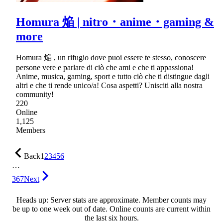
Homura 焔 | nitro・anime・gaming &
more
Homura 焔 , un rifugio dove puoi essere te stesso, conoscere
persone vere e parlare di ciò che ami e che ti appassiona!
Anime, musica, gaming, sport e tutto ciò che ti distingue dagli
altri e che ti rende unico/a! Cosa aspetti? Unisciti alla nostra
community!
220
Online
1,125
Members
Back
1
2
3
4
5
6
…
367
Next
Heads up: Server stats are approximate. Member counts may
be up to one week out of date. Online counts are current within
the last six hours.