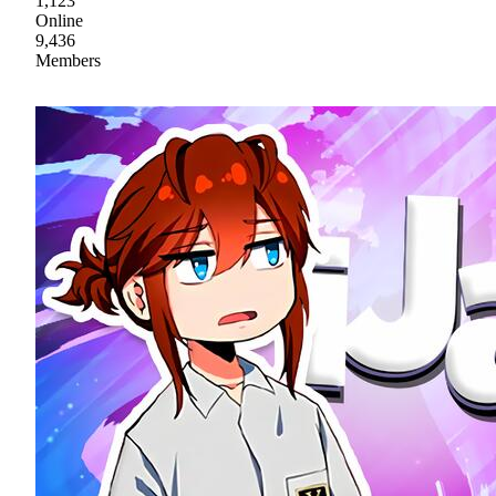
1,123
Online
9,436
Members