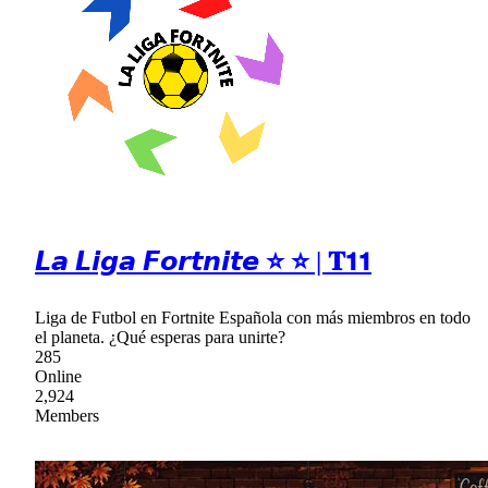
𝙇𝙖 𝙇𝙞𝙜𝙖 𝙁𝙤𝙧𝙩𝙣𝙞𝙩𝙚 ⭐ ⭐ | 𝐓𝟭𝟭
Liga de Futbol en Fortnite Española con más miembros en todo
el planeta. ¿Qué esperas para unirte?
285
Online
2,924
Members