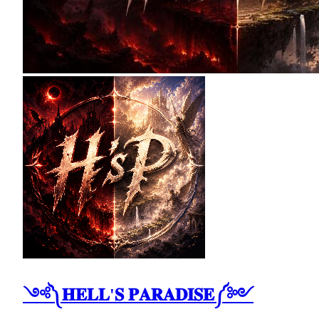
༺༽𝐇𝐄𝐋𝐋'𝐒 𝐏𝐀𝐑𝐀𝐃𝐈𝐒𝐄༼༻