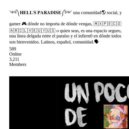
༺༽𝐇𝐄𝐋𝐋'𝐒 𝐏𝐀𝐑𝐀𝐃𝐈𝐒𝐄༼༻ una comunidad🌎 social, y
gamer 🎮 dónde no importa de dónde vengas, 🇲🇽🇵🇪🇨🇴
🇦🇷🇨🇱🇻🇪🇺🇾🇺🇸 o quien seas, es una espacio seguro,
una linea delgada entre el paraíso y el infiern0 en dónde todos
son bienvenidos. Latinos, español, comunidad.🗣
589
Online
3,211
Members