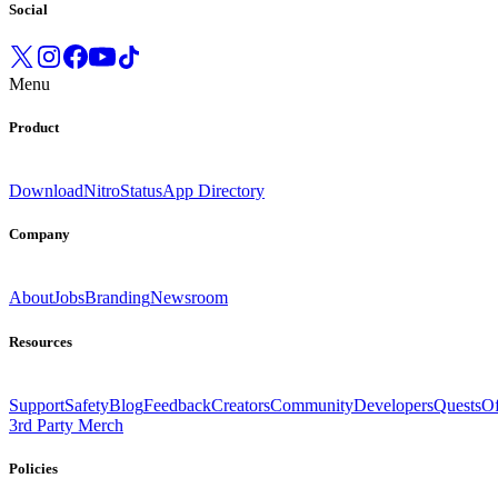
Social
Menu
Product
Download
Nitro
Status
App Directory
Company
About
Jobs
Branding
Newsroom
Resources
Support
Safety
Blog
Feedback
Creators
Community
Developers
Quests
Of
3rd Party Merch
Policies