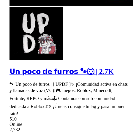
𝗨𝗻 𝗽𝗼𝗰𝗼 𝗱𝗲 𝗳𝘂𝗿𝗿𝗼𝘀 🐾🐺 | 2.7K
🐾 Un poco de furros | [ UPDF ]✨ ¡Comunidad activa en chats
y llamadas de voz (VC)!🎮 Juegos: Roblox, Minecraft,
Fortnite, REPO y más.🕹 Contamos con sub-comunidad
dedicada a Roblox.👉 ¡Únete, consigue tu tag y pasa un buen
rato!
510
Online
2,732