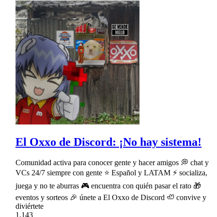
El Oxxo de Discord: ¡No hay sistema!
Comunidad activa para conocer gente y hacer amigos 💭 chat y
VCs 24/7 siempre con gente ⭐ Español y LATAM ⚡ socializa,
juega y no te aburras 🎮 encuentra con quién pasar el rato 🎁
eventos y sorteos 🎉 únete a El Oxxo de Discord 🦥 convive y
diviértete
1,143