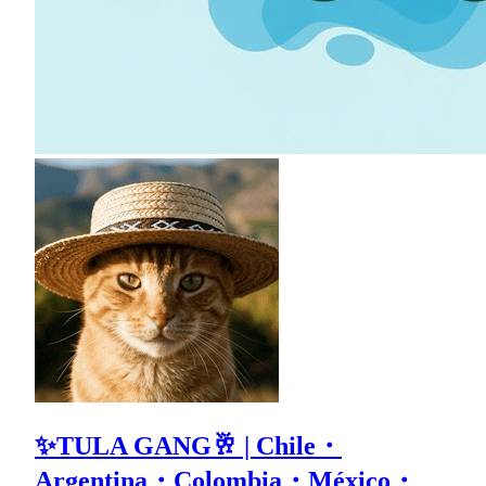
✨TULA GANG🥂 | Chile・
Argentina・Colombia・México・