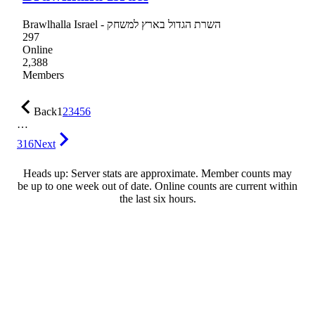
Brawlhalla Israel - השרת הגדול בארץ למשחק
297
Online
2,388
Members
Back
1
2
3
4
5
6
…
316
Next
Heads up: Server stats are approximate. Member counts may
be up to one week out of date. Online counts are current within
the last six hours.