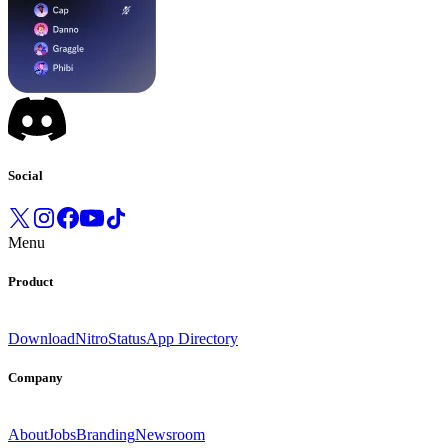
Social
Menu
Product
Download
Nitro
Status
App Directory
Company
About
Jobs
Branding
Newsroom