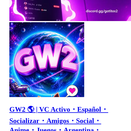
GW2 🌎 | VC Activo・Español・
Socializar・Amigos・Social・
Anime・Juegos・Argentina・