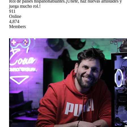
Rol de países hispanohablantes.¡Únete, haz nuevas amistades y
juega mucho rol.!
911
Online
4,874
Members