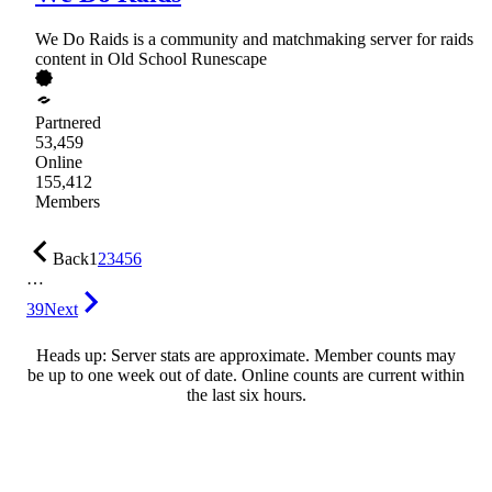
We Do Raids is a community and matchmaking server for raids
content in Old School Runescape
Partnered
53,459
Online
155,412
Members
Back
1
2
3
4
5
6
…
39
Next
Heads up: Server stats are approximate. Member counts may
be up to one week out of date. Online counts are current within
the last six hours.