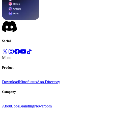
Social
Menu
Product
Download
Nitro
Status
App Directory
Company
About
Jobs
Branding
Newsroom