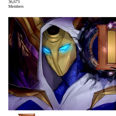
36,673
Members