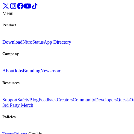
Menu
Product
Download
Nitro
Status
App Directory
Company
About
Jobs
Branding
Newsroom
Resources
Support
Safety
Blog
Feedback
Creators
Community
Developers
Quests
Of
3rd Party Merch
Policies
Terms
Privacy
Cookie