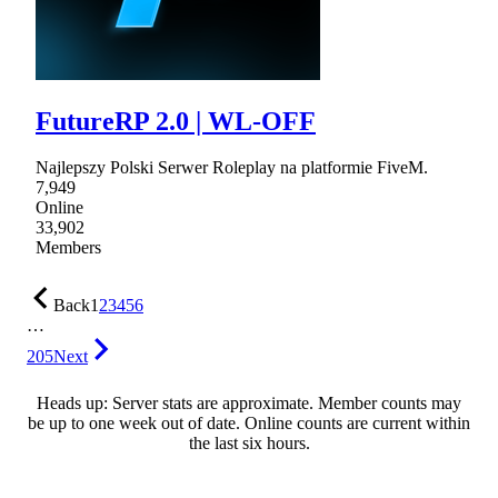
FutureRP 2.0 | WL-OFF
Najlepszy Polski Serwer Roleplay na platformie FiveM.
7,949
Online
33,902
Members
Back
1
2
3
4
5
6
…
205
Next
Heads up: Server stats are approximate. Member counts may
be up to one week out of date. Online counts are current within
the last six hours.