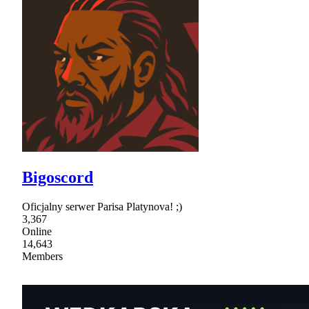
Bigoscord
Oficjalny serwer Parisa Platynova! ;)
3,367
Online
14,643
Members