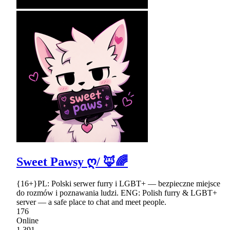
Sweet Pawsy ღ/ 🦊🌈
{16+}PL: Polski serwer furry i LGBT+ — bezpieczne miejsce
do rozmów i poznawania ludzi. ENG: Polish furry & LGBT+
server — a safe place to chat and meet people.
176
Online
1,391