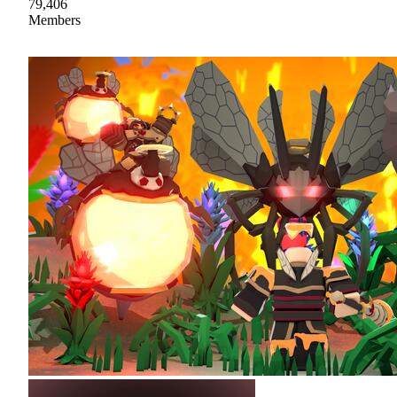
79,406
Members