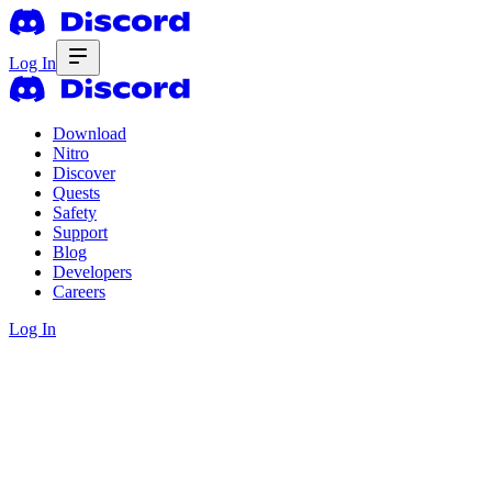
Log In
Download
Nitro
Discover
Quests
Safety
Support
Blog
Developers
Careers
Log In