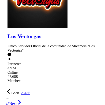
Los Vectorgas
Único Servidor Oficial de la comunidad de Streamers "Los
Vectorgas"
Partnered
4,924
Online
47,688
Members
Back
1
2
3
4
5
6
…
48
Next