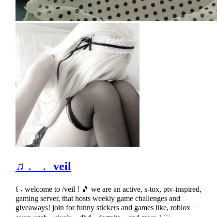
♫﹒ ﹒ veil
꒰ ˖ welcome to /veil ! 🎵 we are an active, s-tox, ptv-inspired,
gaming server, that hosts weekly game challenges and
giveaways! join for funny stickers and games like, robloxㆍ