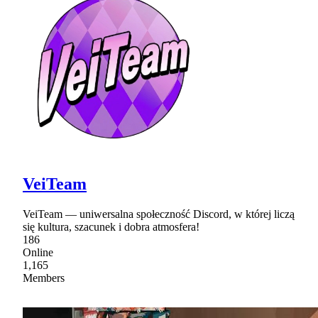
VeiTeam
VeiTeam — uniwersalna społeczność Discord, w której liczą
się kultura, szacunek i dobra atmosfera!
186
Online
1,165
Members