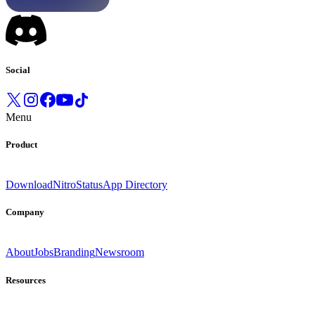
Social
Menu
Product
Download
Nitro
Status
App Directory
Company
About
Jobs
Branding
Newsroom
Resources