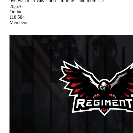
overwatchㆍrivalsㆍdbdㆍfortniteㆍand more ! ♡
26,676
Online
118,584
Members