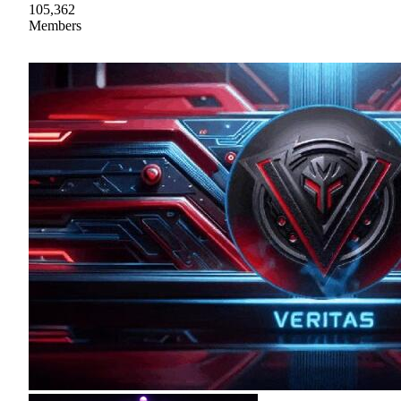
105,362
Members