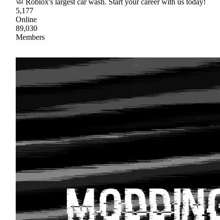
🧼 Roblox's largest car wash. Start your career with us today!
5,177
Online
89,030
Members