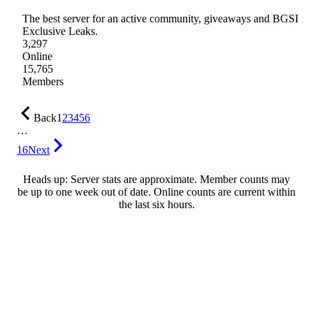
The best server for an active community, giveaways and BGSI
Exclusive Leaks.
3,297
Online
15,765
Members
Back
1
2
3
4
5
6
…
16
Next
Heads up: Server stats are approximate. Member counts may
be up to one week out of date. Online counts are current within
the last six hours.