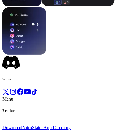
Social
Menu
Product
Download
Nitro
Status
App Directory