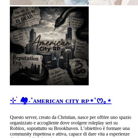
⊹ ࣪ 🏘˖˚ᴀᴍᴇʀɪᴄᴀɴ ᴄɪᴛʏ ʀᴘ⋆˚ᰔ｡⋆
Questo server, creato da Christian, nasce per offrire uno spazio
organizzato e accogliente dove svolgere roleplay seri su
Roblox, soprattutto su Brookhaven. L’obiettivo è formare una
community rispettosa e attiva, capace di dare vita a esperienze