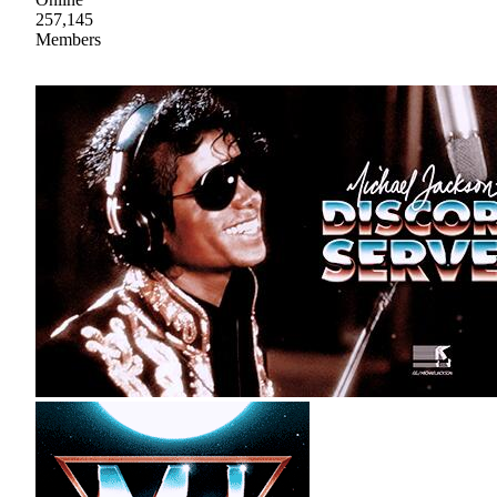
257,145
Members