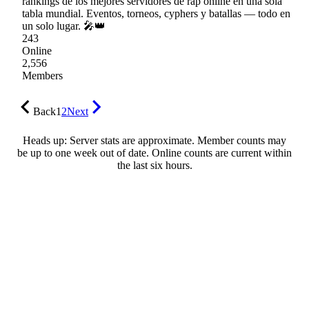
rankings de los mejores servidores de rap online en una sola
tabla mundial. Eventos, torneos, cyphers y batallas — todo en
un solo lugar. 🎤👑
243
Online
2,556
Members
Back
1
2
Next
Heads up: Server stats are approximate. Member counts may
be up to one week out of date. Online counts are current within
the last six hours.