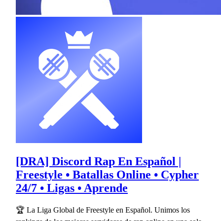
[DRA] Discord Rap En Español |
Freestyle • Batallas Online • Cypher
24/7 • Ligas • Aprende
🏆 La Liga Global de Freestyle en Español. Unimos los