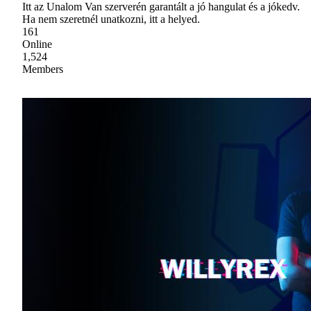
Itt az Unalom Van szerverén garantált a jó hangulat és a jókedv.
Ha nem szeretnél unatkozni, itt a helyed.
161
Online
1,524
Members