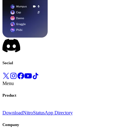
Social
Menu
Product
Download
Nitro
Status
App Directory
Company