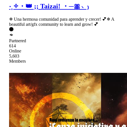
‧˳✧・👑 ;; Taizai! ・─🎀﹆₎
❄ Una hermosa comunidad para aprender y crecer! 💕❄ A
beautiful art/gfx community to learn and grow! 💕
Partnered
614
Online
5,603
Members