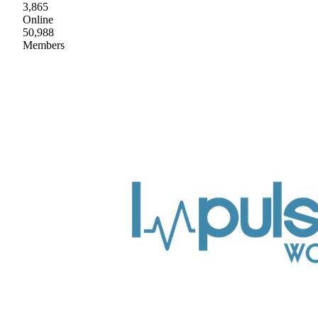
3,865
Online
50,988
Members