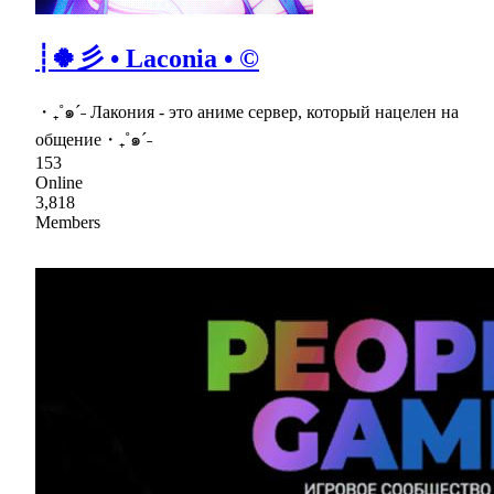
┊🍀彡 • Laconia • ©
・₊˚๑ˊ˗ Лакония - это аниме сервер, который нацелен на
общение・₊˚๑ˊ˗
153
Online
3,818
Members