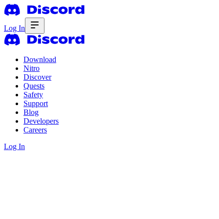
Log In
Download
Nitro
Discover
Quests
Safety
Support
Blog
Developers
Careers
Log In