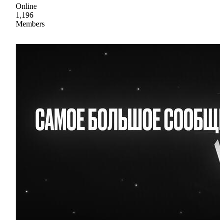
Online
1,196
Members