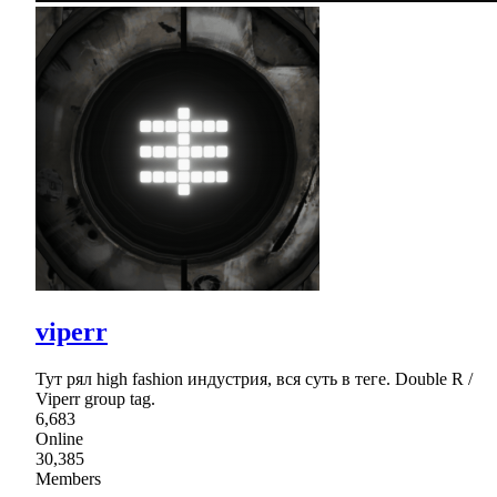
viperr
Тут рял high fashion индустрия, вся суть в теге. Double R /
Viperr group tag.
6,683
Online
30,385
Members