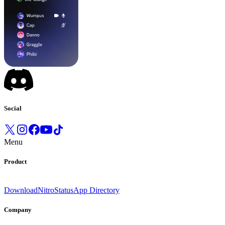
Social
Menu
Product
Download
Nitro
Status
App Directory
Company