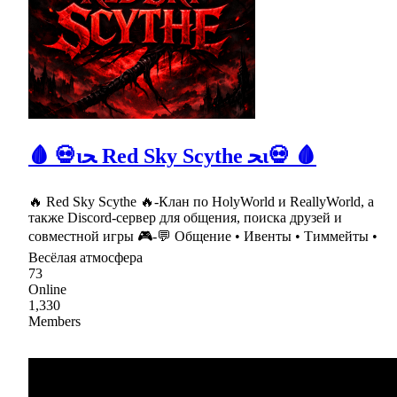
🩸 💀ιﺤ Red Sky Scythe ﺤι💀 🩸
🔥 Red Sky Scythe 🔥-Клан по HolyWorld и ReallyWorld, а
также Discord-сервер для общения, поиска друзей и
совместной игры 🎮-💬 Общение • Ивенты • Тиммейты •
Весёлая атмосфера
73
Online
1,330
Members