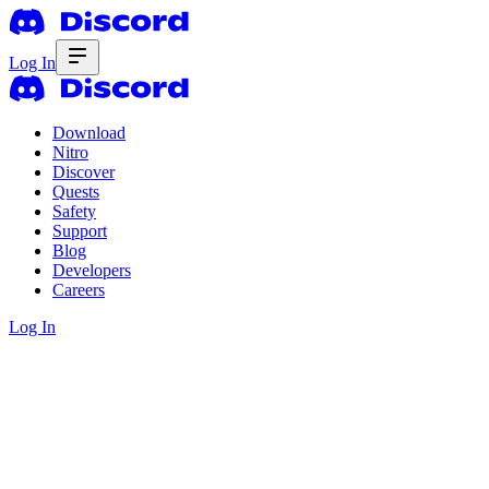
Log In
Download
Nitro
Discover
Quests
Safety
Support
Blog
Developers
Careers
Log In