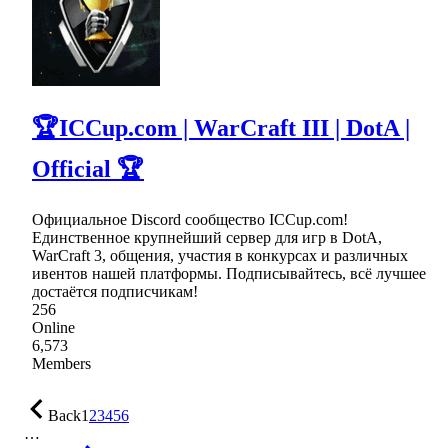
🏆ICCup.com | WarCraft III | DotA |
Official 🏆
Официальное Discord сообщество ICCup.com!
Единственное крупнейший сервер для игр в DotA,
WarCraft 3, общения, участия в конкурсах и различных
ивентов нашей платформы. Подписывайтесь, всё лучшее
достаётся подписчикам!
256
Online
6,573
Members
Back
1
2
3
4
5
6
…