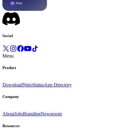
Social
Menu
Product
Download
Nitro
Status
App Directory
Company
About
Jobs
Branding
Newsroom
Resources