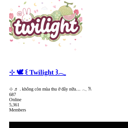
⊹ 🕊 ꒰ Twilight ꒱𓂃
⊹ ♬ . không còn mùa thu ở đây nữa… 𓂃 𐙚
687
Online
5,361
Members