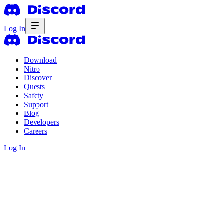
Log In
Download
Nitro
Discover
Quests
Safety
Support
Blog
Developers
Careers
Log In