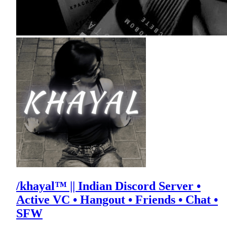
/khayal™ || Indian Discord Server •
Active VC • Hangout • Friends • Chat •
SFW