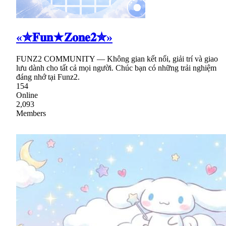
«✮𝐅𝐮𝐧★𝐙𝐨𝐧𝐞𝟐✮»
FUNZ2 COMMUNITY — Không gian kết nối, giải trí và giao
lưu dành cho tất cả mọi người. Chúc bạn có những trải nghiệm
đáng nhớ tại Funz2.
154
Online
2,093
Members