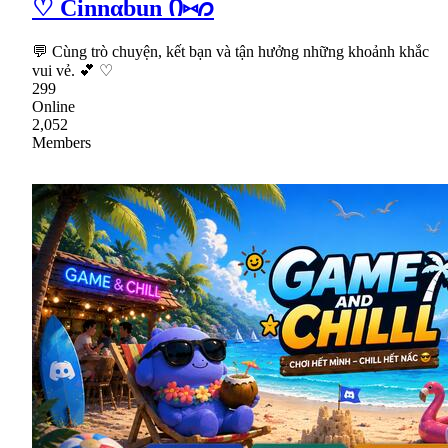
♡ Cinnαbun Ი⑅𐑼
💬 Cùng trò chuyện, kết bạn và tận hưởng những khoảnh khắc
vui vẻ. 💕 ♡
299
Online
2,052
Members