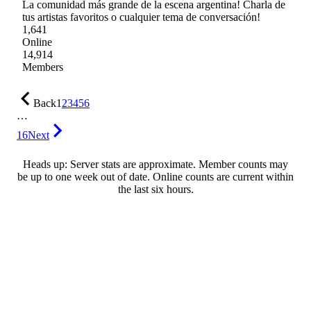
La comunidad más grande de la escena argentina! Charla de
tus artistas favoritos o cualquier tema de conversación!
1,641
Online
14,914
Members
Back
1
2
3
4
5
6
…
16
Next
Heads up: Server stats are approximate. Member counts may
be up to one week out of date. Online counts are current within
the last six hours.