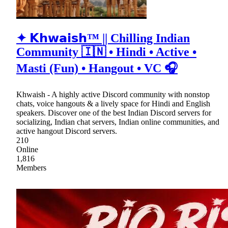
✦ 𝗞𝗵𝘄𝗮𝗶𝘀𝗵™ || Chilling Indian
Community 🇮🇳 • Hindi • Active •
Masti (Fun) • Hangout • VC 🎧
Khwaish - A highly active Discord community with nonstop
chats, voice hangouts & a lively space for Hindi and English
speakers. Discover one of the best Indian Discord servers for
socializing, Indian chat servers, Indian online communities, and
active hangout Discord servers.
210
Online
1,816
Members