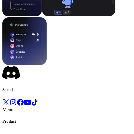
Social
Menu
Product