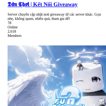
𝕯𝖆̂𝖓 𝕮𝖍𝖔̛𝖎 | Kết Nối Giveaway
Server chuyên cập nhật noti giveaway từ các server khác. Gọn
nhẹ, không spam, nhiều quà, tham gia dễ!
78
Online
2,618
Members