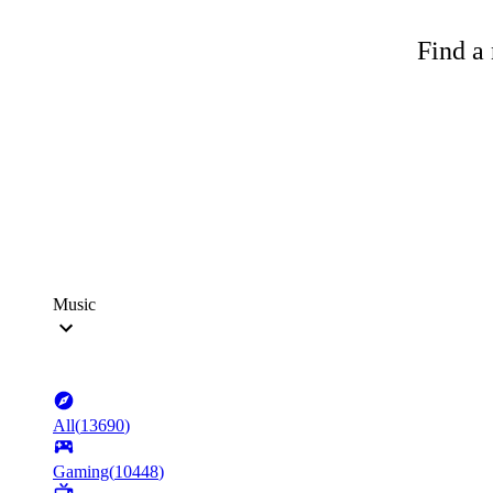
Find a 
Music
All
(
13690
)
Gaming
(
10448
)