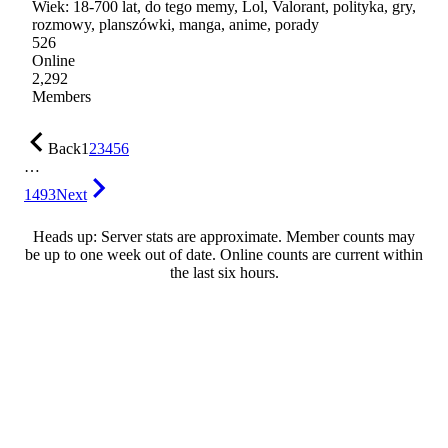
Wiek: 18-700 lat, do tego memy, Lol, Valorant, polityka, gry,
rozmowy, planszówki, manga, anime, porady
526
Online
2,292
Members
Back
1
2
3
4
5
6
…
1493
Next
Heads up: Server stats are approximate. Member counts may
be up to one week out of date. Online counts are current within
the last six hours.