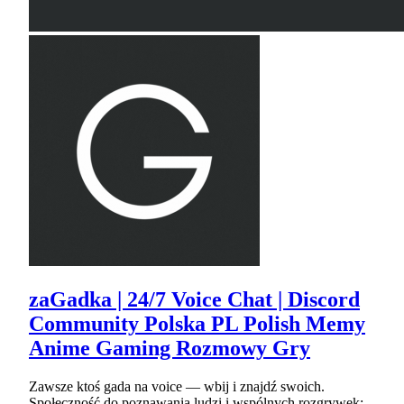
zaGadka | 24/7 Voice Chat | Discord
Community Polska PL Polish Memy
Anime Gaming Rozmowy Gry
Zawsze ktoś gada na voice — wbij i znajdź swoich.
Społeczność do poznawania ludzi i wspólnych rozgrywek: