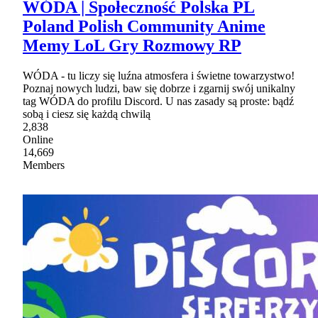
WÓDA | Społeczność Polska PL
Poland Polish Community Anime
Memy LoL Gry Rozmowy RP
WÓDA - tu liczy się luźna atmosfera i świetne towarzystwo!
Poznaj nowych ludzi, baw się dobrze i zgarnij swój unikalny
tag WÓDA do profilu Discord. U nas zasady są proste: bądź
sobą i ciesz się każdą chwilą
2,838
Online
14,669
Members