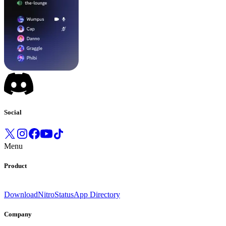
Social
Menu
Product
Download
Nitro
Status
App Directory
Company