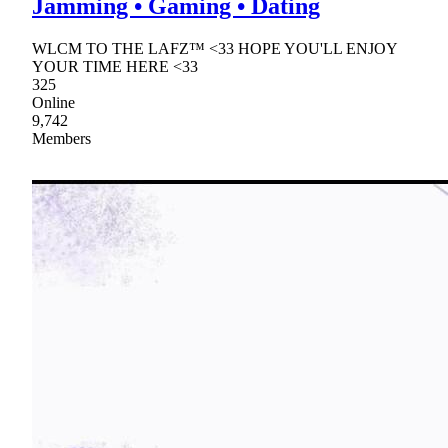
Jamming • Gaming • Dating
WLCM TO THE LAFZ™ <33 HOPE YOU'LL ENJOY
YOUR TIME HERE <33
325
Online
9,742
Members