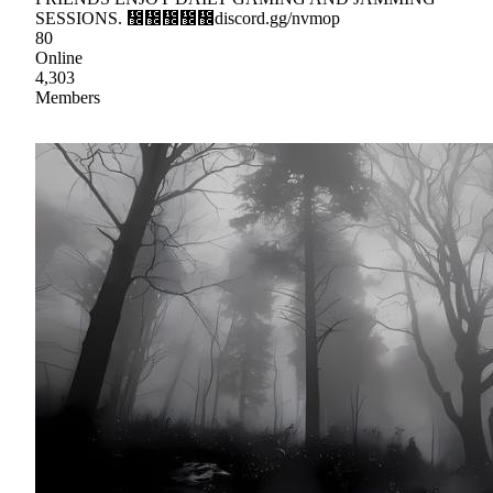
SESSIONS. ᲼᲼᲼᲼᲼discord.gg/nvmop
80
Online
4,303
Members