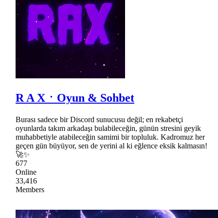
R A XㆍOyun & Sohbet
Burası sadece bir Discord sunucusu değil; en rekabetçi
oyunlarda takım arkadaşı bulabileceğin, günün stresini geyik
muhabbetiyle atabileceğin samimi bir topluluk. Kadromuz her
geçen gün büyüyor, sen de yerini al ki eğlence eksik kalmasın!
🚀✨
677
Online
33,416
Members