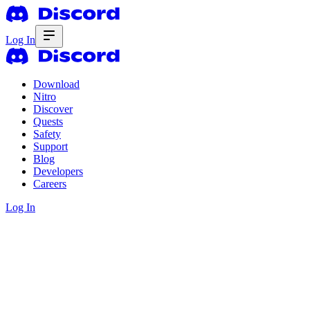
Log In
Download
Nitro
Discover
Quests
Safety
Support
Blog
Developers
Careers
Log In