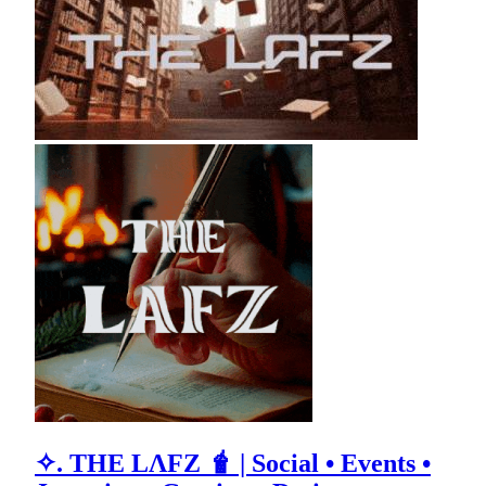
✧. THE LΛFZ 🧋 | Social • Events •