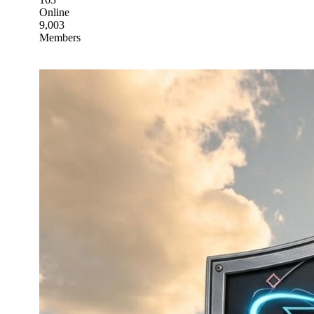
Online
9,003
Members