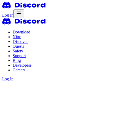
Log In
Download
Nitro
Discover
Quests
Safety
Support
Blog
Developers
Careers
Log In