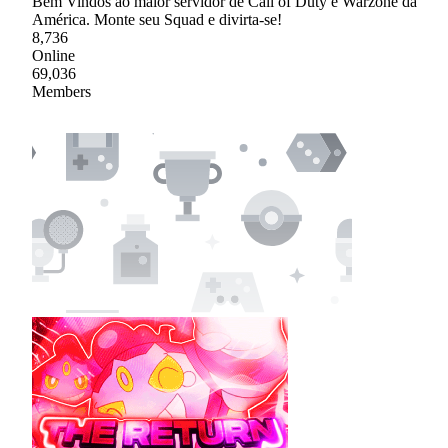
Bem Vindos ao maior servidor de Call of Duty e Warzone da
América. Monte seu Squad e divirta-se!
8,736
Online
69,036
Members