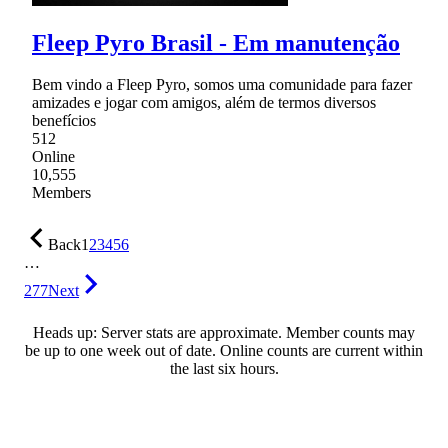
Fleep Pyro Brasil - Em manutenção
Bem vindo a Fleep Pyro, somos uma comunidade para fazer
amizades e jogar com amigos, além de termos diversos
benefícios
512
Online
10,555
Members
Back
1
2
3
4
5
6
…
277
Next
Heads up: Server stats are approximate. Member counts may
be up to one week out of date. Online counts are current within
the last six hours.