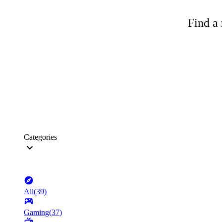
Find a 
Categories
All
(
39
)
Gaming
(
37
)