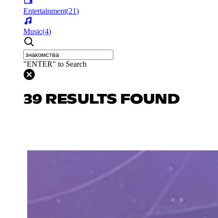
Entertainment
(
21
)
Music
(
4
)
"ENTER" to Search
39 RESULTS FOUND