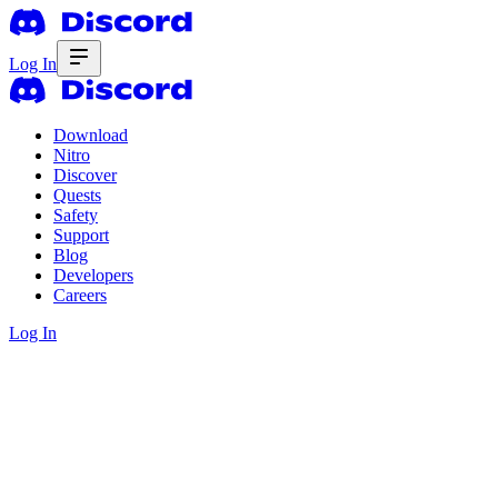
Log In
Download
Nitro
Discover
Quests
Safety
Support
Blog
Developers
Careers
Log In