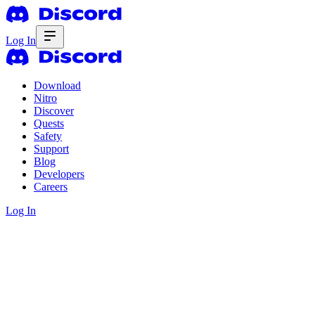
Log In
Download
Nitro
Discover
Quests
Safety
Support
Blog
Developers
Careers
Log In