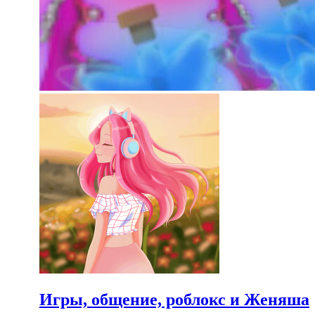
Игры, общение, роблокс и Женяша