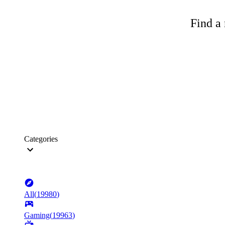
Find a 
Categories
All
(
19980
)
Gaming
(
19963
)