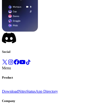
Social
Menu
Product
Download
Nitro
Status
App Directory
Company