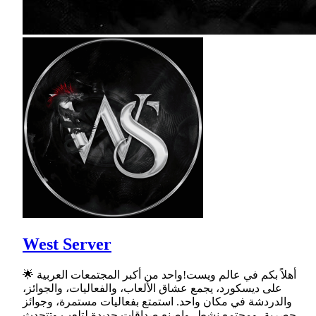
West Server
🌟 أهلاً بكم في عالم ويست!واحد من أكبر المجتمعات العربية
على ديسكورد، يجمع عشاق الألعاب، والفعاليات، والجوائز،
والدردشة في مكان واحد. استمتع بفعاليات مستمرة، وجوائز
حصرية، ومجتمع نشط، واصنع صداقات جديدة لتلعب وتتحدث