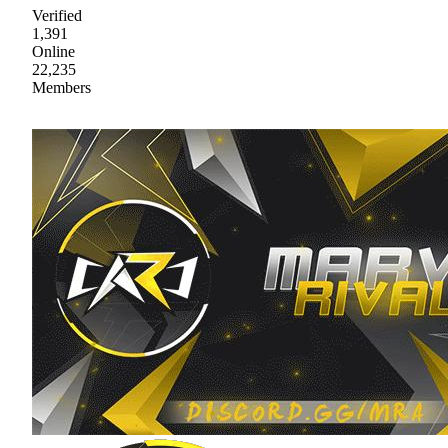
Verified
1,391
Online
22,235
Members