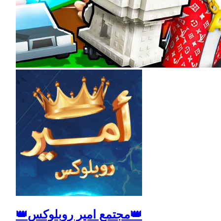
👑مجتمع امير روبلوكس👑