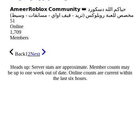
𝗔𝗺𝗲𝗲𝗿𝗥𝗼𝗯𝗹𝗼𝘅 𝗖𝗼𝗺𝗺𝘂𝗻𝗶𝘁𝘆 👑 حياكم الله دسكورد
مخصص للعبة روبلوكس (تريد - قيف اواي - مسابقات - وسيط)
51
Online
1,709
Members
Back
1
2
Next
Heads up: Server stats are approximate. Member counts may
be up to one week out of date. Online counts are current within
the last six hours.