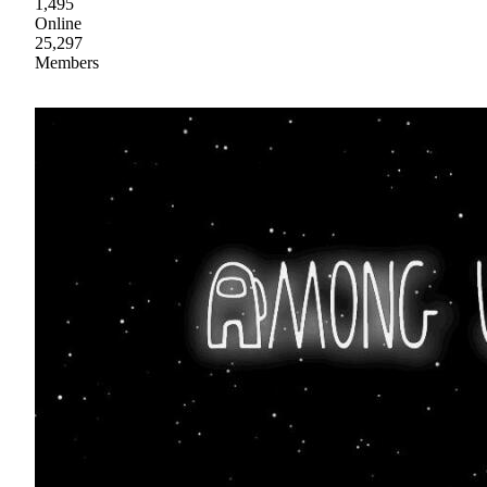
1,495
Online
25,297
Members