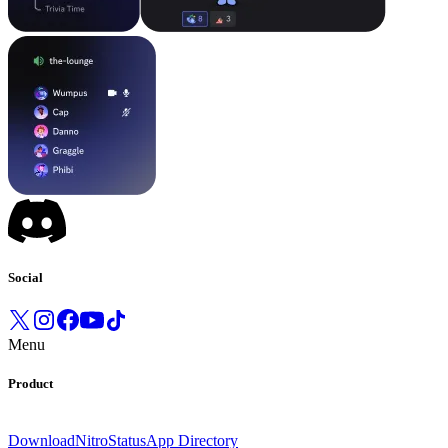
Social
Menu
Product
Download
Nitro
Status
App Directory