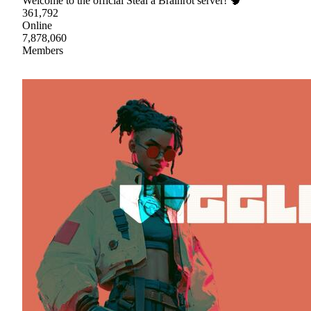
Welcome to the official Steal a Brainrot server! 🧠
361,792
Online
7,878,060
Members