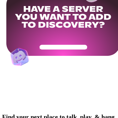
HAVE A SERVER
YOU WANT TO ADD
TO DISCOVERY?
Get Your Community Ready
Find your next place to talk, play, & hang