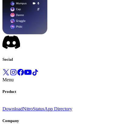
Social
Menu
Product
Download
Nitro
Status
App Directory
Company