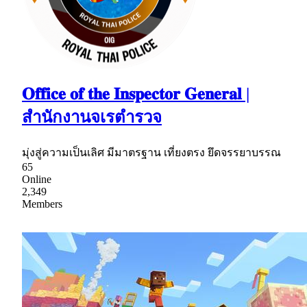
𝐎𝐟𝐟𝐢𝐜𝐞 𝐨𝐟 𝐭𝐡𝐞 𝐈𝐧𝐬𝐩𝐞𝐜𝐭𝐨𝐫 𝐆𝐞𝐧𝐞𝐫𝐚𝐥 |
สำนักงานจเรตำรวจ
มุ่งสู่ความเป็นเลิศ มีมาตรฐาน เที่ยงตรง ยึดจรรยาบรรณ
65
Online
2,349
Members