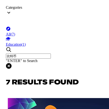
Categories
All
(
7
)
Education
(
1
)
"ENTER" to Search
7 RESULTS FOUND