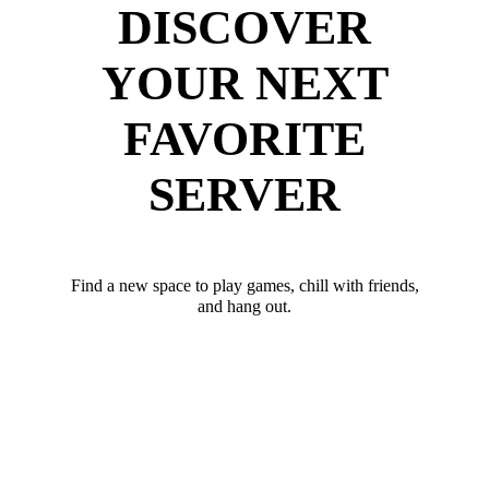
DISCOVER
YOUR NEXT
FAVORITE
SERVER
Find a new space to play games, chill with friends,
and hang out.