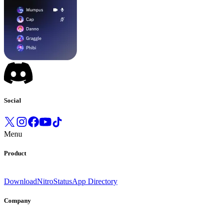
Social
Menu
Product
Download
Nitro
Status
App Directory
Company