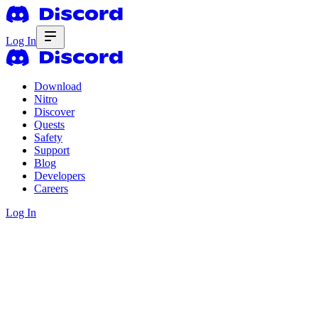
Log In
Download
Nitro
Discover
Quests
Safety
Support
Blog
Developers
Careers
Log In