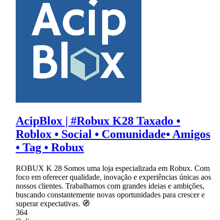
AcipBlox | #Robux K28 Taxado •
Roblox • Social • Comunidade• Amigos
• Tag • Robux
ROBUX K 28 Somos uma loja especializada em Robux. Com
foco em oferecer qualidade, inovação e experiências únicas aos
nossos clientes. Trabalhamos com grandes ideias e ambições,
buscando constantemente novas oportunidades para crescer e
superar expectativas. 🧭
364