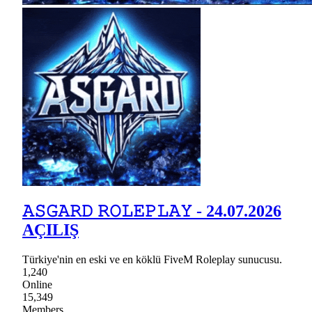
𝙰𝚂𝙶𝙰𝚁𝙳 𝚁𝙾𝙻𝙴𝙿𝙻𝙰𝚈 - 24.07.2026
AÇILIŞ
Türkiye'nin en eski ve en köklü FiveM Roleplay sunucusu.
1,240
Online
15,349
Members