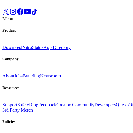
Menu
Product
Download
Nitro
Status
App Directory
Company
About
Jobs
Branding
Newsroom
Resources
Support
Safety
Blog
Feedback
Creators
Community
Developers
Quests
Of
3rd Party Merch
Policies