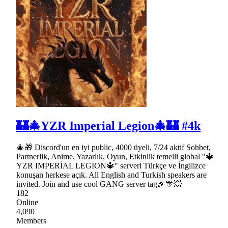
🏰🎄YZR Imperial Legion🎄🏰 #4k
🎄🎁 Discord'un en iyi public, 4000 üyeli, 7/24 aktif Sohbet,
Partnerlik, Anime, Yazarlık, Oyun, Etkinlik temelli global "🔱
YZR IMPERİAL LEGİON🔱" serveri Türkçe ve İngilizce
konuşan herkese açık. All English and Turkish speakers are
invited. Join and use cool GANG server tag🎉🎊💥
182
Online
4,090
Members