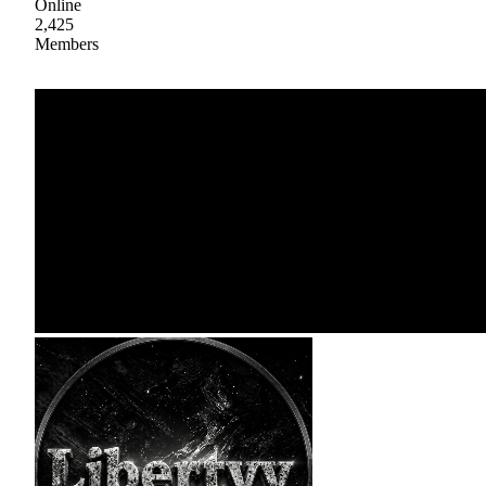
Online
2,425
Members