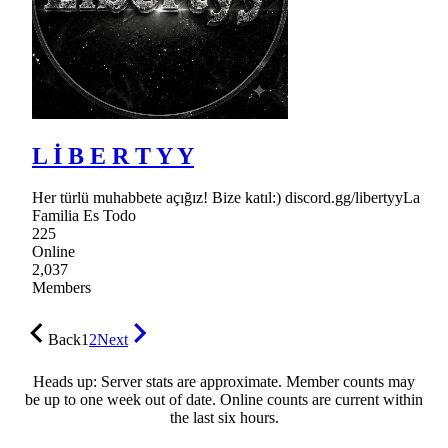
L İ B E R T Y Y
Her türlü muhabbete açığız! Bize katıl:) discord.gg/libertyyLa
Familia Es Todo
225
Online
2,037
Members
Back
1
2
Next
Heads up: Server stats are approximate. Member counts may
be up to one week out of date. Online counts are current within
the last six hours.