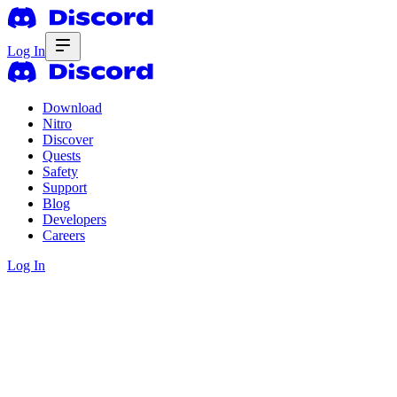
Log In
Download
Nitro
Discover
Quests
Safety
Support
Blog
Developers
Careers
Log In