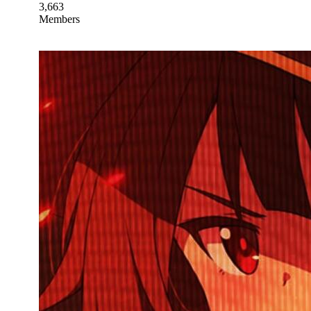
3,663
Members