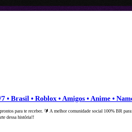
/7 • Brasil • Roblox • Amigos • Anime • Na
rontos para te receber. 🔰 A melhor comunidade social 100% BR para: 
te dessa história!!