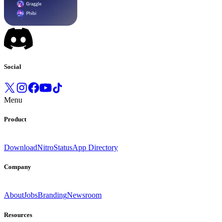
Social
Menu
Product
Download
Nitro
Status
App Directory
Company
About
Jobs
Branding
Newsroom
Resources