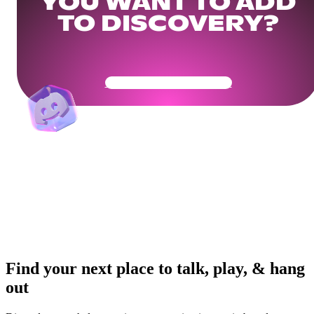
YOU WANT TO ADD
TO DISCOVERY?
Get Your Community Ready
Find your next place to talk, play, & hang
out