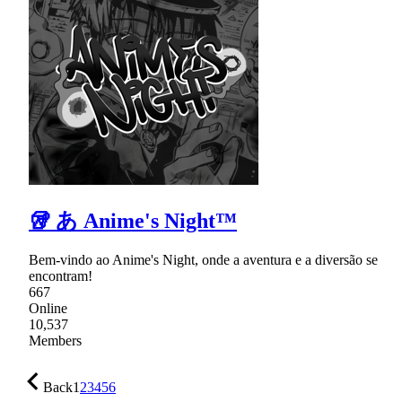
🥡 あ Anime's Night™
Bem-vindo ao Anime's Night, onde a aventura e a diversão se
encontram!
667
Online
10,537
Members
Back
1
2
3
4
5
6