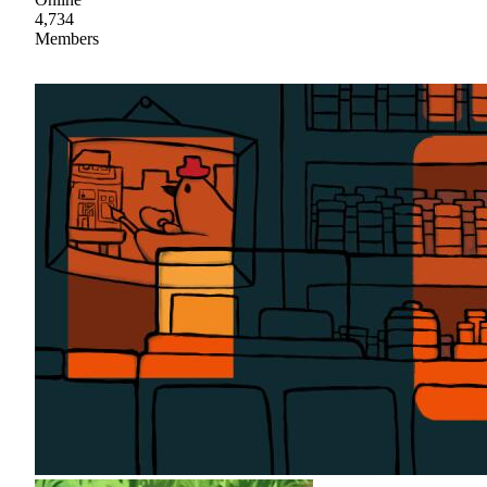
4,734
Members