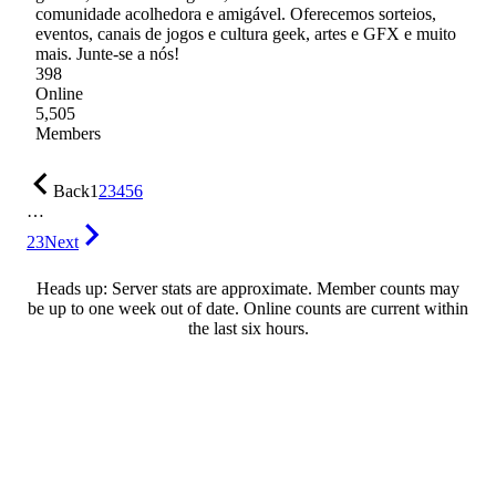
comunidade acolhedora e amigável. Oferecemos sorteios,
eventos, canais de jogos e cultura geek, artes e GFX e muito
mais. Junte-se a nós!
398
Online
5,505
Members
Back
1
2
3
4
5
6
…
23
Next
Heads up: Server stats are approximate. Member counts may
be up to one week out of date. Online counts are current within
the last six hours.