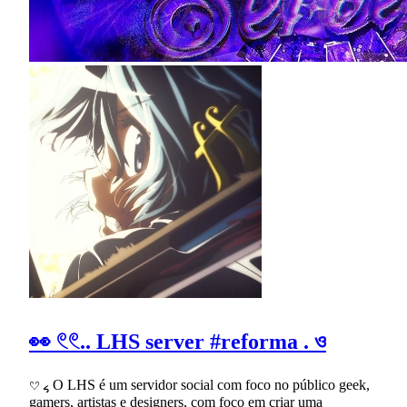
👀 𓏲𓏲.. LHS server #reforma . ও
𔘓 ៹ O LHS é um servidor social com foco no público geek,
gamers, artistas e designers, com foco em criar uma