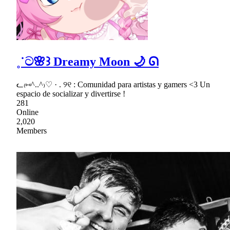
˳˙ට🌸꒱ Dreamy Moon 🌙 ᘏ
ᓚ₍⑅^..^₎♡ · . ୨୧ : Comunidad para artistas y gamers <3 Un
espacio de socializar y divertirse !
281
Online
2,020
Members