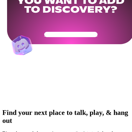
YOU WANT TO ADD
TO DISCOVERY?
Get Your Community Ready
Find your next place to talk, play, & hang
out