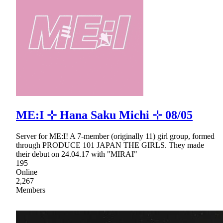
ME:I ⊹ Hana Saku Michi ⊹ 08/05
Server for ME:I! A 7-member (originally 11) girl group, formed
through PRODUCE 101 JAPAN THE GIRLS. They made
their debut on 24.04.17 with "MIRAI"
195
Online
2,267
Members