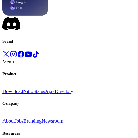
Social
Menu
Product
Download
Nitro
Status
App Directory
Company
About
Jobs
Branding
Newsroom
Resources