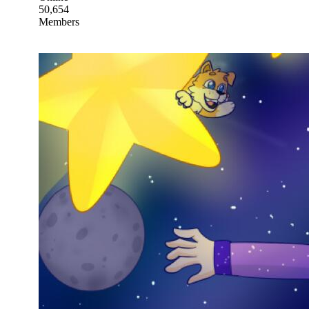
50,654
Members