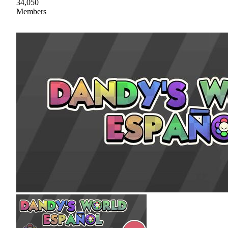
34,050
Members