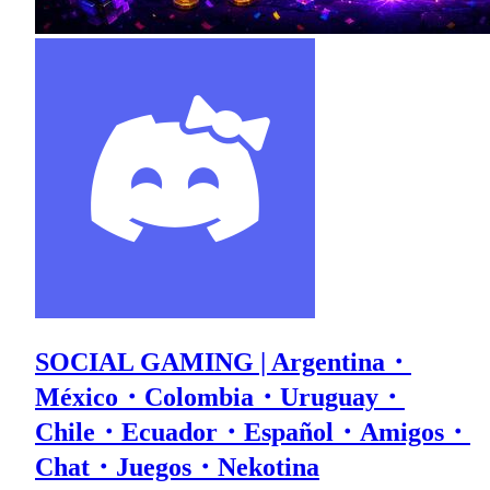
SOCIAL GAMING | Argentina・
México・Colombia・Uruguay・
Chile・Ecuador・Español・Amigos・
Chat・Juegos・Nekotina