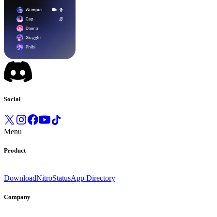
Social
Menu
Product
Download
Nitro
Status
App Directory
Company