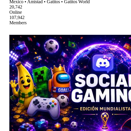
Mexico • Amistad • Gatitos • Gatitos World
20,742
Online
107,942
Members